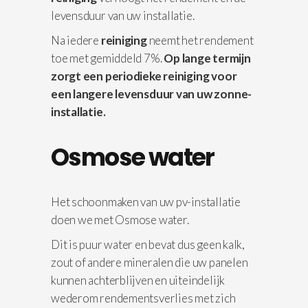
levensduur van uw installatie.
Na iedere
reiniging
neemt het rendement
toe met gemiddeld 7%.
Op lange termijn
zorgt een periodieke reiniging voor
een langere levensduur van uw zonne-
installatie.
Osmose water
Het schoonmaken van uw pv-installatie
doen we met Osmose water.
Dit is puur water en bevat dus geen kalk,
zout of andere mineralen die uw panelen
kunnen achterblijven en uiteindelijk
wederom rendementsverlies met zich