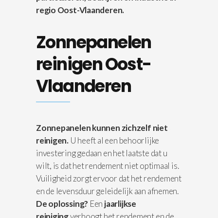
regio Oost-Vlaanderen.
Zonnepanelen
reinigen Oost-
Vlaanderen
Zonnepanelen kunnen zichzelf niet
reinigen.
U heeft al een behoorlijke
investering gedaan en het laatste dat u
wilt, is dat het rendement niet optimaal is.
Vuiligheid zorgt ervoor dat het rendement
en de levensduur geleidelijk aan afnemen.
De oplossing?
Een
jaarlijkse
reiniging
verhoogt het rendement en de