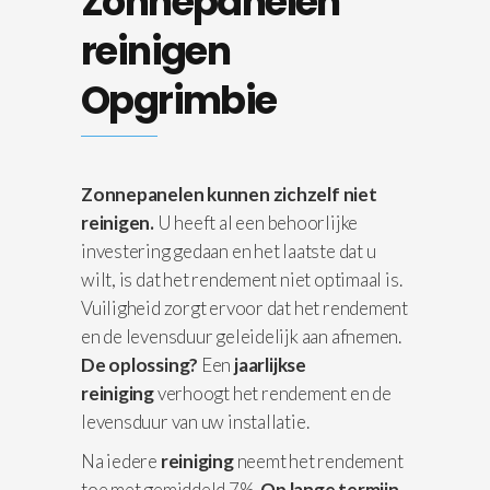
Zonnepanelen
reinigen
Opgrimbie
Zonnepanelen kunnen zichzelf niet
reinigen.
U heeft al een behoorlijke
investering gedaan en het laatste dat u
wilt, is dat het rendement niet optimaal is.
Vuiligheid zorgt ervoor dat het rendement
en de levensduur geleidelijk aan afnemen.
De oplossing?
Een
jaarlijkse
reiniging
verhoogt het rendement en de
levensduur van uw installatie.
Na iedere
reiniging
neemt het rendement
toe met gemiddeld 7%.
Op lange termijn