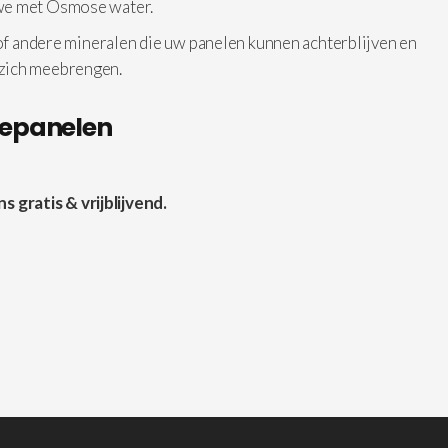
 we met Osmose water.
 of andere mineralen die uw panelen kunnen achterblijven en
 zich meebrengen.
nepanelen
gratis & vrijblijvend.