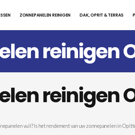
SSEN
ZONNEPANELEN REINIGEN
DAK, OPRIT & TERRAS
len reinigen O
len reinigen O
nnepanelen vuil? Is het rendement van uw zonnepanelen in Opitt