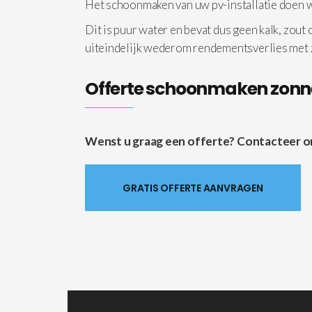
Het schoonmaken van uw pv-installatie doen
Dit is puur water en bevat dus geen kalk, zout
uiteindelijk wederom rendementsverlies met
Offerte schoonmaken zon
Wenst u graag een offerte? Contacteer ons 
GRATIS OFFERTE AANVRAGEN