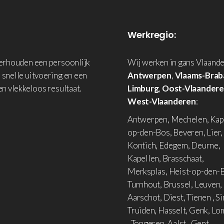
Werkregio:
derhouden een persoonlijk
Wij werken in gans Vlaande
 snelle uitvoering en een
Antwerpen
,
Vlaams-Brab
en vlekkeloos resultaat.
Limburg
,
Oost-Vlaander
West-Vlaanderen
:
Antwerpen, Mechelen, Kap
op-den-Bos, Beveren, Lier,
Kontich, Edegem, Deurne,
Kapellen, Brasschaat,
Merksplas, Heist-op-den-B
Turnhout, Brussel, Leuven,
Aarschot, Diest, Tienen , Si
Truiden, Hasselt, Genk, L
, Tongeren, Aalst , Gent,