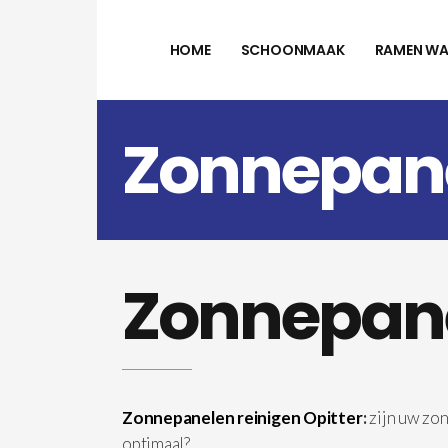
HOME
SCHOONMAAK
RAMEN WA
Zonnepane
Zonnepane
Zonnepanelen reinigen Opitter
:
zijn uw zo
optimaal?