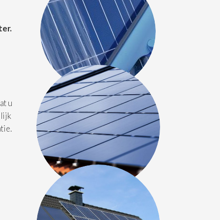
ter.
at u
lijk
tie.