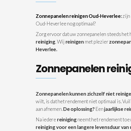
Zonnepanelen reinigen Oud-Heverlee
:
zij
Oud-Heverlee nog optimaal?
Zorg ervoor dat uw zonnepanelen steeds het
reiniging
. Wij
reinigen
met plezier
zonnepan
Heverlee.
Zonnepanelen reini
Zonnepanelen kunnen zichzelf niet reinige
wilt, is dat het rendement niet optimaal is. Vu
aan afnemen.
De oplossing?
Een
jaarlijkse re
Na iedere
reiniging
neemt het rendement toe
reiniging voor een langere levensduur van 