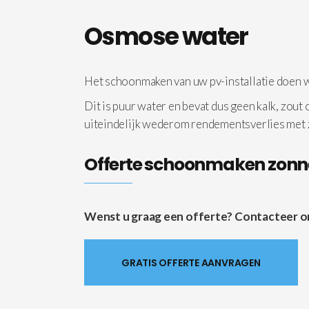
Osmose water
Het schoonmaken van uw pv-installatie doen
Dit is puur water en bevat dus geen kalk, zout
uiteindelijk wederom rendementsverlies met
Offerte schoonmaken zon
Wenst u graag een offerte? Contacteer ons 
GRATIS OFFERTE AANVRAGEN