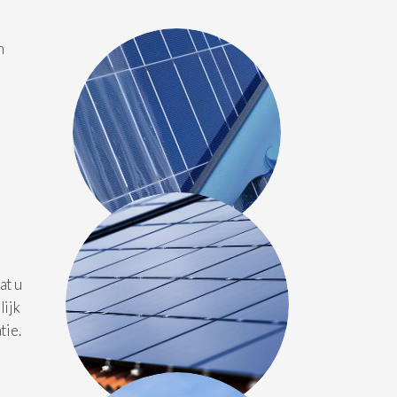
n
-
at u
lijk
tie.