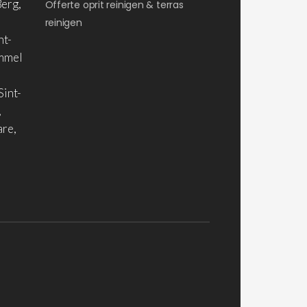
erg,
Offerte oprit reinigen & terras
reinigen
nt-
ommel
Sint-
,
are,