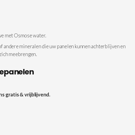
 we met Osmose water.
 of andere mineralen die uw panelen kunnen achterblijven en
 zich meebrengen.
nepanelen
gratis & vrijblijvend.