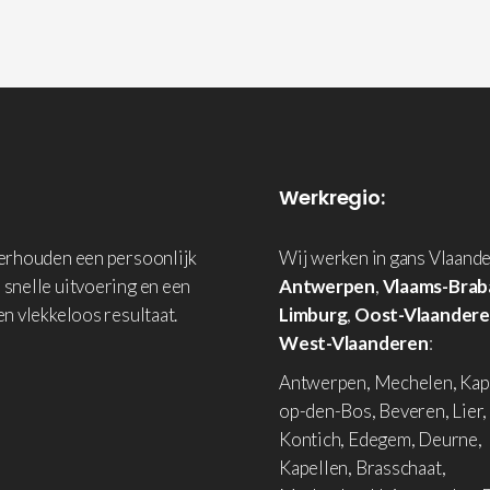
Werkregio:
derhouden een persoonlijk
Wij werken in gans Vlaande
 snelle uitvoering en een
Antwerpen
,
Vlaams-Brab
en vlekkeloos resultaat.
Limburg
,
Oost-Vlaander
West-Vlaanderen
:
Antwerpen, Mechelen, Kap
op-den-Bos, Beveren, Lier,
Kontich, Edegem, Deurne,
Kapellen, Brasschaat,