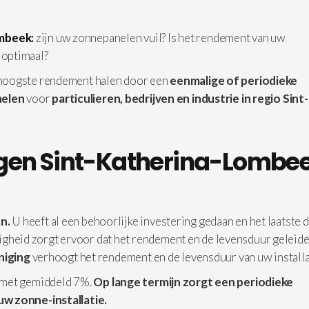
ombeek
:
zijn uw zonnepanelen vuil? Is het rendement van uw
 optimaal?
 hoogste rendement halen door een
eenmalige of periodieke
elen
voor
particulieren, bedrijven en industrie in
regio Sint-
igen Sint-Katherina-Lombe
n.
U heeft al een behoorlijke investering gedaan en het laatste d
iligheid zorgt ervoor dat het rendement en de levensduur geleide
iniging
verhoogt het rendement en de levensduur van uw installa
 met gemiddeld 7%.
Op lange termijn zorgt een periodieke
uw zonne-installatie.