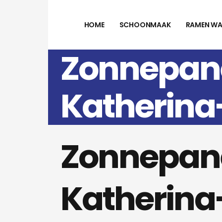
HOME
SCHOONMAAK
RAMEN WA
Zonnepane
Katherin
Zonnepane
Katherin