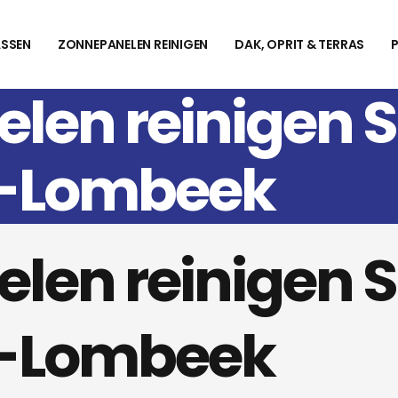
SSEN
ZONNEPANELEN REINIGEN
DAK, OPRIT & TERRAS
len reinigen S
a-Lombeek
len reinigen S
a-Lombeek