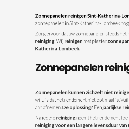
Zonnepanelen reinigen Sint-Katherina-L
zonnepanelen in Sint-Katherina-Lombeek nog
Zorg ervoor dat uw zonnepanelen steeds het
reiniging
. Wij
reinigen
met plezier
zonnepan
Katherina-Lombeek.
Zonnepanelen rein
Zonnepanelen kunnen zichzelf niet reinige
wilt, is dat het rendement niet optimaal is. Vu
aan afnemen.
De oplossing?
Een
jaarlijkse re
Na iedere
reiniging
neemt het rendement toe
reiniging voor een langere levensduur van 