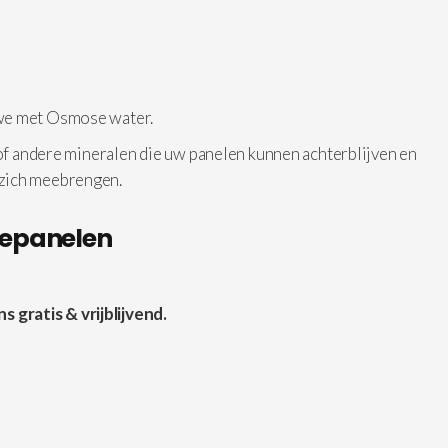
 we met Osmose water.
 of andere mineralen die uw panelen kunnen achterblijven en
 zich meebrengen.
nepanelen
gratis & vrijblijvend.