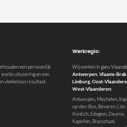
Werkregio:
derhouden een persoonlijk
Wij werken in gans Vlaande
 snelle uitvoering en een
Antwerpen
,
Vlaams-Brab
en vlekkeloos resultaat.
Limburg
,
Oost-Vlaander
West-Vlaanderen
:
Antwerpen, Mechelen, Kap
op-den-Bos, Beveren, Lier,
Kontich, Edegem, Deurne,
Kapellen, Brasschaat,