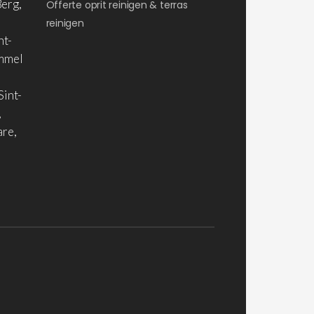
erg,
Offerte oprit reinigen & terras
reinigen
nt-
ommel
Sint-
,
are,