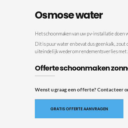
Osmose water
Het schoonmaken van uw pv-installatie doen
Dit is puur water en bevat dus geen kalk, zout
uiteindelijk wederom rendementsverlies met
Offerte schoonmaken zon
Wenst u graag een offerte? Contacteer ons 
GRATIS OFFERTE AANVRAGEN