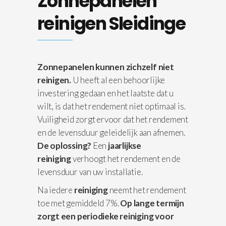
Zonnepanelen
reinigen Sleidinge
Zonnepanelen kunnen zichzelf niet
reinigen.
U heeft al een behoorlijke
investering gedaan en het laatste dat u
wilt, is dat het rendement niet optimaal is.
Vuiligheid zorgt ervoor dat het rendement
en de levensduur geleidelijk aan afnemen.
De oplossing?
Een
jaarlijkse
reiniging
verhoogt het rendement en de
levensduur van uw installatie.
Na iedere
reiniging
neemt het rendement
toe met gemiddeld 7%.
Op lange termijn
zorgt een periodieke reiniging voor