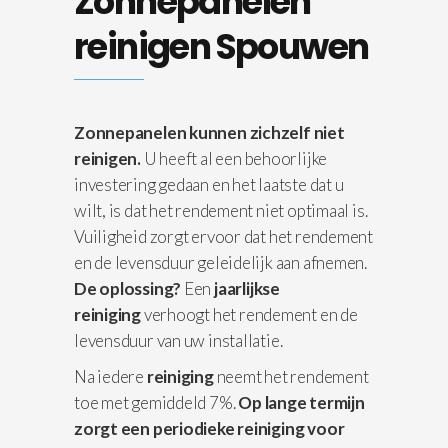
Zonnepanelen
reinigen Spouwen
Zonnepanelen kunnen zichzelf niet
reinigen.
U heeft al een behoorlijke
investering gedaan en het laatste dat u
wilt, is dat het rendement niet optimaal is.
Vuiligheid zorgt ervoor dat het rendement
en de levensduur geleidelijk aan afnemen.
De oplossing?
Een
jaarlijkse
reiniging
verhoogt het rendement en de
levensduur van uw installatie.
Na iedere
reiniging
neemt het rendement
toe met gemiddeld 7%.
Op lange termijn
zorgt een periodieke reiniging voor