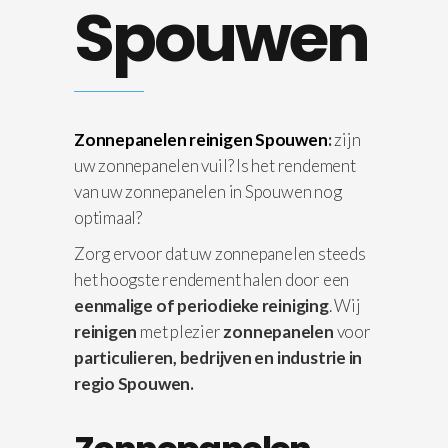
Spouwen
Zonnepanelen reinigen Spouwen
:
zijn
uw zonnepanelen vuil? Is het rendement
van uw zonnepanelen in Spouwen nog
optimaal?
Zorg ervoor dat uw zonnepanelen steeds
het hoogste rendement halen door een
eenmalige of periodieke reiniging
. Wij
reinigen
met plezier
zonnepanelen
voor
particulieren, bedrijven en industrie in
regio Spouwen.