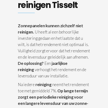
reinigen Tisselt
Zonnepanelen kunnen zichzelf niet
reinigen.
U heeft al een behoorlijke
investering gedaan en het laatste dat u
wilt, is dat het rendement niet optimaal is.
Vuiligheid zorgt ervoor dat het rendement
en de levensduur geleidelijk aan afnemen.
De oplossing?
Een
jaarlijkse
reiniging
verhoogt het rendement en de
levensduur van uw installatie.
Na iedere
reiniging
neemt het rendement
toe met gemiddeld 7%.
Op lange termijn
zorgt een periodieke reiniging voor
een langere levensduur van uw zonne-