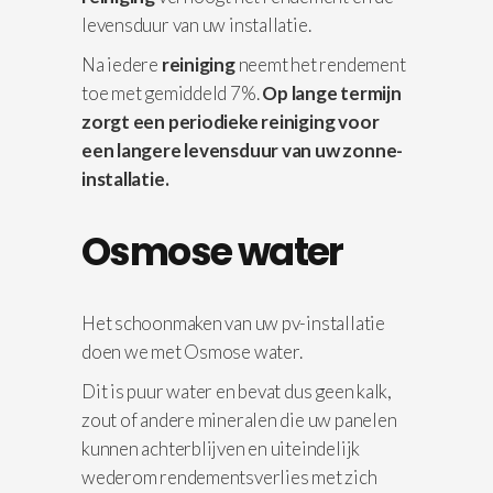
levensduur van uw installatie.
Na iedere
reiniging
neemt het rendement
toe met gemiddeld 7%.
Op lange termijn
zorgt een periodieke reiniging voor
een langere levensduur van uw zonne-
installatie.
Osmose water
Het schoonmaken van uw pv-installatie
doen we met Osmose water.
Dit is puur water en bevat dus geen kalk,
zout of andere mineralen die uw panelen
kunnen achterblijven en uiteindelijk
wederom rendementsverlies met zich