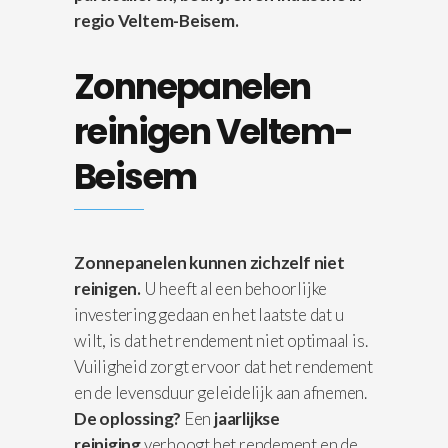
regio Veltem-Beisem.
Zonnepanelen
reinigen Veltem-
Beisem
Zonnepanelen kunnen zichzelf niet
reinigen.
U heeft al een behoorlijke
investering gedaan en het laatste dat u
wilt, is dat het rendement niet optimaal is.
Vuiligheid zorgt ervoor dat het rendement
en de levensduur geleidelijk aan afnemen.
De oplossing?
Een
jaarlijkse
reiniging
verhoogt het rendement en de