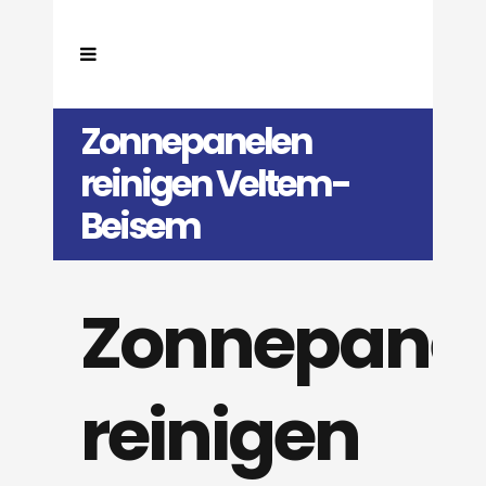
Zonnepanelen
reinigen Veltem-
Beisem
Zonnepane
reinigen