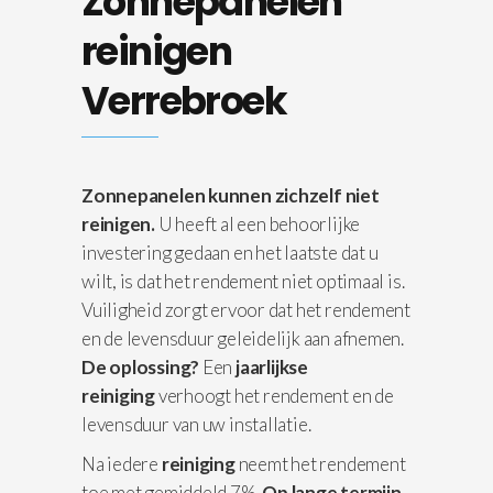
Zonnepanelen
reinigen
Verrebroek
Zonnepanelen kunnen zichzelf niet
reinigen.
U heeft al een behoorlijke
investering gedaan en het laatste dat u
wilt, is dat het rendement niet optimaal is.
Vuiligheid zorgt ervoor dat het rendement
en de levensduur geleidelijk aan afnemen.
De oplossing?
Een
jaarlijkse
reiniging
verhoogt het rendement en de
levensduur van uw installatie.
Na iedere
reiniging
neemt het rendement
toe met gemiddeld 7%.
Op lange termijn