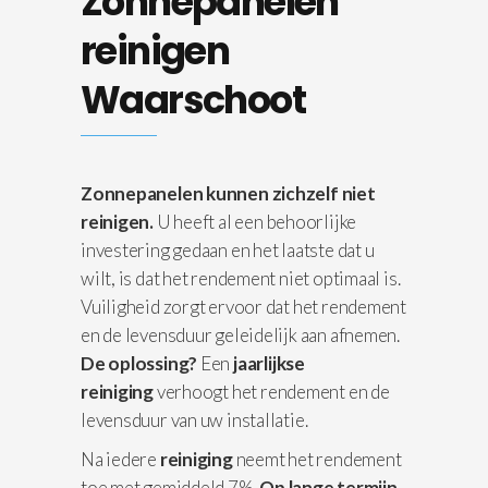
Zonnepanelen
reinigen
Waarschoot
Zonnepanelen kunnen zichzelf niet
reinigen.
U heeft al een behoorlijke
investering gedaan en het laatste dat u
wilt, is dat het rendement niet optimaal is.
Vuiligheid zorgt ervoor dat het rendement
en de levensduur geleidelijk aan afnemen.
De oplossing?
Een
jaarlijkse
reiniging
verhoogt het rendement en de
levensduur van uw installatie.
Na iedere
reiniging
neemt het rendement
toe met gemiddeld 7%.
Op lange termijn