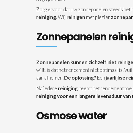
Zorg ervoor dat uw zonnepanelen steeds het
reiniging
. Wij
reinigen
met plezier
zonnepan
Zonnepanelen reini
Zonnepanelen kunnen zichzelf niet reinige
wilt, is dat het rendement niet optimaal is. Vu
aan afnemen.
De oplossing?
Een
jaarlijkse re
Na iedere
reiniging
neemt het rendement toe
reiniging voor een langere levensduur van 
Osmose water