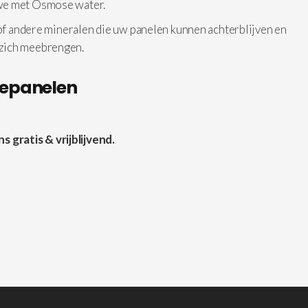
 we met Osmose water.
 of andere mineralen die uw panelen kunnen achterblijven en
 zich meebrengen.
nepanelen
gratis & vrijblijvend.