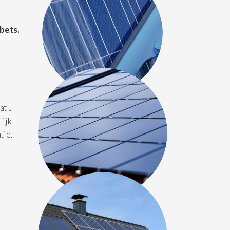
bets.
at u
lijk
tie.