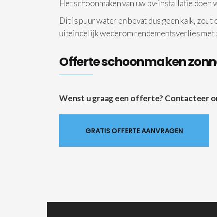
Het schoonmaken van uw pv-installatie doen
Dit is puur water en bevat dus geen kalk, zout
uiteindelijk wederom rendementsverlies met
Offerte schoonmaken zon
Wenst u graag een offerte? Contacteer ons 
GRATIS OFFERTE AANVRAGEN