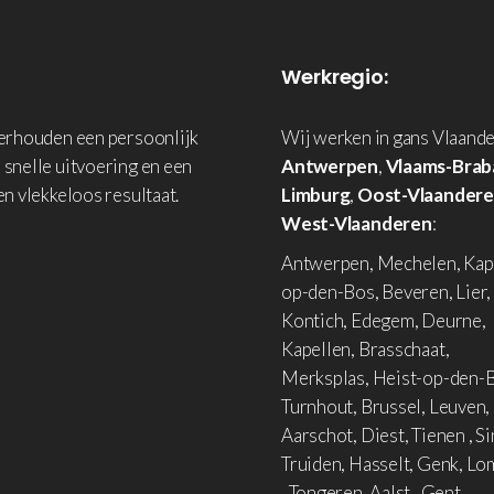
Werkregio:
derhouden een persoonlijk
Wij werken in gans Vlaande
 snelle uitvoering en een
Antwerpen
,
Vlaams-Brab
en vlekkeloos resultaat.
Limburg
,
Oost-Vlaander
West-Vlaanderen
:
Antwerpen, Mechelen, Kap
op-den-Bos, Beveren, Lier,
Kontich, Edegem, Deurne,
Kapellen, Brasschaat,
Merksplas, Heist-op-den-B
Turnhout, Brussel, Leuven,
Aarschot, Diest, Tienen , Si
Truiden, Hasselt, Genk, L
, Tongeren, Aalst , Gent,