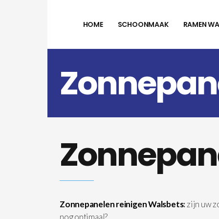
HOME
SCHOONMAAK
RAMEN WA
Zonnepane
Zonnepane
Zonnepanelen reinigen Walsbets
:
zijn uw 
nog optimaal?