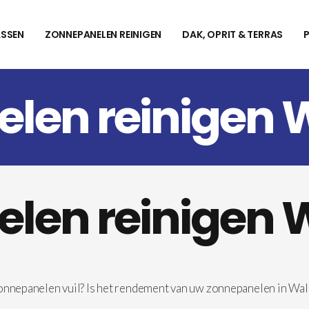
SSEN
ZONNEPANELEN REINIGEN
DAK, OPRIT & TERRAS
len reinigen 
len reinigen 
zonnepanelen vuil? Is het rendement van uw zonnepanelen in Wa