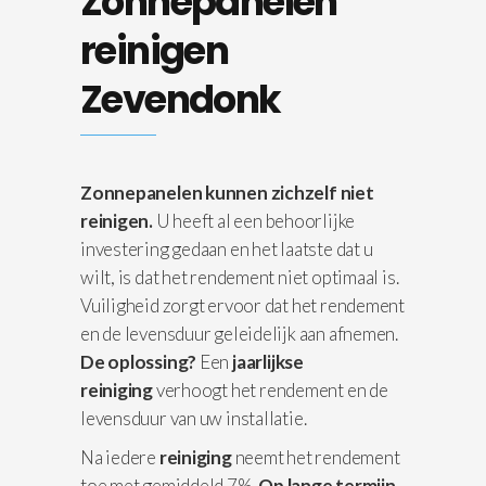
Zonnepanelen
reinigen
Zevendonk
Zonnepanelen kunnen zichzelf niet
reinigen.
U heeft al een behoorlijke
investering gedaan en het laatste dat u
wilt, is dat het rendement niet optimaal is.
Vuiligheid zorgt ervoor dat het rendement
en de levensduur geleidelijk aan afnemen.
De oplossing?
Een
jaarlijkse
reiniging
verhoogt het rendement en de
levensduur van uw installatie.
Na iedere
reiniging
neemt het rendement
toe met gemiddeld 7%.
Op lange termijn